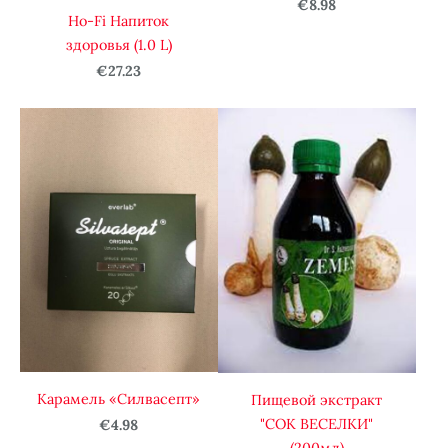
€8.98
Ho-Fi Напиток
здоровья (1.0 L)
€27.23
Карамель «Силвасепт»
Пищевой экстракт
"СОК ВЕСЕЛКИ"
€4.98
(200мл)