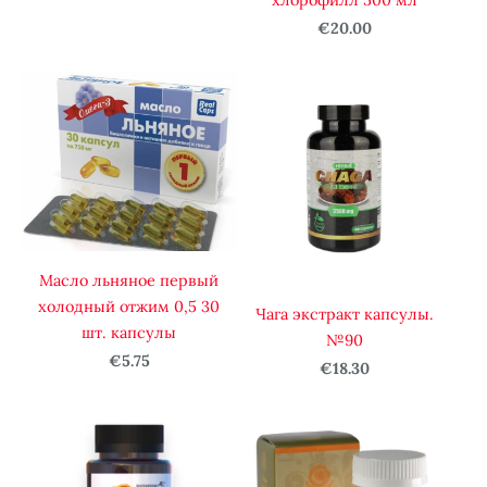
хлорофилл 500 мл
€20.00
Масло льняное первый
холодный отжим 0,5 30
Чага экстракт капсулы.
шт. капсулы
№90
€5.75
€18.30