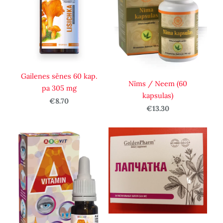
Gailenes sēnes 60 kap.
Nīms / Neem (60
pa 305 mg
kapsulas)
€8.70
€13.30