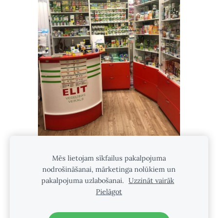
Mēs lietojam sīkfailus pakalpojuma
nodrošināšanai, mārketinga nolūkiem un
Sīkdatnes
pakalpojuma uzlabošanai.
Uzzināt vairāk
Pielāgot
MŪS VAR ATRAST INSTAGRAM