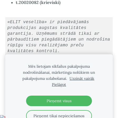
t.20020082 (krieviski)
«ELIT veselība» ir piedāvājamās
produkcijas augstas kvalitātes
garantija. Uzņēmums strādā tikai ar
pārbaudītiem piegādātājiem un nodrošina
rūpīgu visu realizējamo preču
kvalitātes kontroli.
Mēs lietojam sīkfailus pakalpojuma
nodrošināšanai, mārketinga nolūkiem un
Sīkdatnes
pakalpojuma uzlabošanai.
Uzzināt vairāk
Pielāgot
MŪS VAR ATRAST INSTAGRAM
Pieņemt visus
Pieņemt tikai nepieciešamos