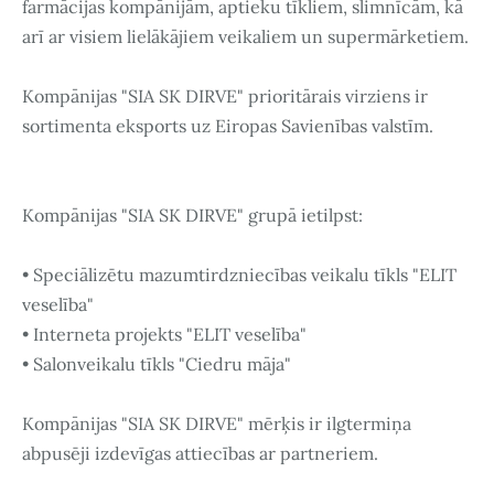
farmācijas kompānijām, aptieku tīkliem, slimnīcām, kā
arī ar visiem lielākājiem veikaliem un supermārketiem.
Kompānijas "SIA SK DIRVE" prioritārais virziens ir
sortimenta eksports uz Eiropas Savienības valstīm.
Kompānijas "SIA SK DIRVE" grupā ietilpst:
• Speciālizētu mazumtirdzniecības veikalu tīkls "ELIT
veselība"
• Interneta projekts "ELIT veselība"
• Salonveikalu tīkls "Ciedru māja"
Kompānijas "SIA SK DIRVE" mērķis ir ilgtermiņa
abpusēji izdevīgas attiecības ar partneriem.