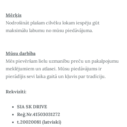
Mērķis
Nodrošināt plašam cilvēku lokam iespēju gūt
maksimālu labumu no mūsu piedāvājuma.
Mūsu darbība
Mēs pievēršam lielu uzmanību preču un pakalpojumu
meklējumiem un atlasei. Mūsu piedāvājums ir
pierādījis sevi laika gaitā un kļuvis par tradīciju.
Rekvizīti:
SIA SK DRIVE
Reģ.Nr.41503031272
t.20020081 (latviski)