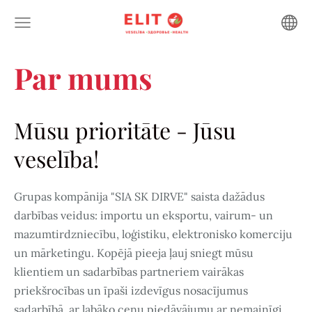
Par mums
Mūsu prioritāte - Jūsu
veselība!
Grupas kompānija "SIA SK DIRVE" saista dažādus
darbības veidus: importu un eksportu, vairum- un
mazumtirdzniecību, loģistiku, elektronisko komerciju
un mārketingu. Kopējā pieeja ļauj sniegt mūsu
klientiem un sadarbības partneriem vairākas
priekšrocības un īpaši izdevīgus nosacījumus
sadarbībā, ar labāko cenu piedāvājumu ar nemainīgi