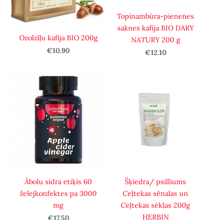
Topinambūra-pienenes
saknes kafija BIO DARY
Ozolzīļu kafija BIO 200g
NATURY 200 g
€10.90
€12.10
Ābolu sidra etiķis 60
Šķiedra/ psilliums
želejkonfektes pa 3000
Ceļtekas sēnalas un
mg
Ceļtekas sēklas 200g
HERBIN
€17.50