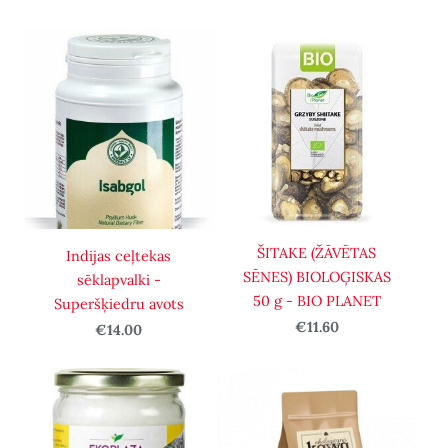
ŠITAKE (ŽĀVĒTAS
Indijas ceļtekas
SĒNES) BIOLOĢISKAS
sēklapvalki -
50 g - BIO PLANET
Superšķiedru avots
€11.60
€14.00