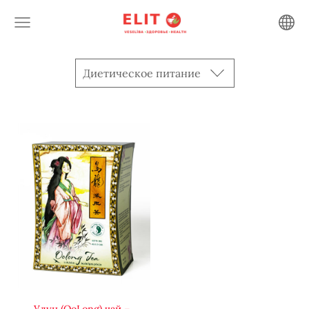
Диетическое питание
Улун (OoLong) чай –