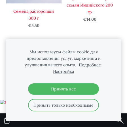
семян Индийского 200
Семена расторопши
гр
300 г
€14.00
€5.50
Мы используем файлы cookie для
Файлы cookie
предоставления услуг, маркетинга и
улучшения вашего опыта.
Подробнее
Настройка
НАС МОЖНО НАЙТИ В INSTAGRAM
Принять все
Принять только необходимые