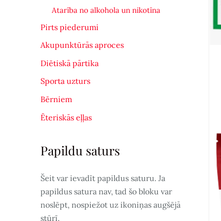
Atarība no alkohola un nikotīna
Pirts piederumi
Akupunktūrās aproces
Diētiskā pārtika
Sporta uzturs
Bērniem
Ēteriskās eļļas
Papildu saturs
Šeit var ievadīt papildus saturu. Ja
papildus satura nav, tad šo bloku var
noslēpt, nospiežot uz ikoniņas augšējā
stūrī.