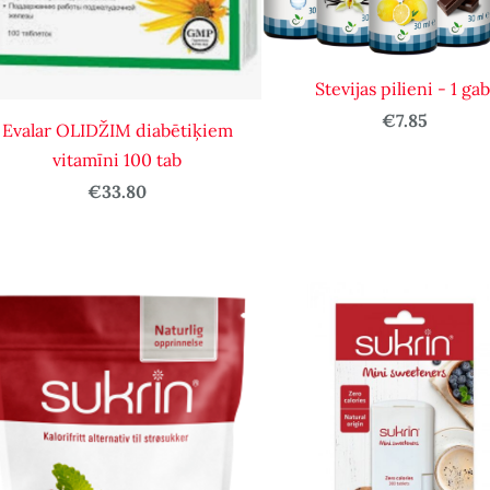
Stevijas pilieni - 1 gab
€7.85
Evalar OLIDŽIM diabētiķiem
vitamīni 100 tab
€33.80