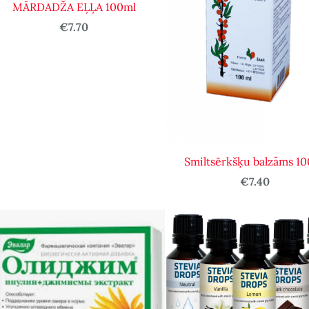
MĀRDADŽA EĻĻA 100ml
€7.70
Smiltsērkšķu balzāms 1
€7.40