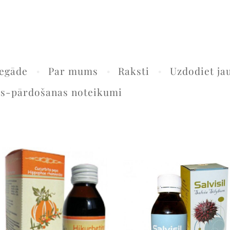
egāde
Par mums
Raksti
Uzdodiet ja
as-pārdošanas noteikumi