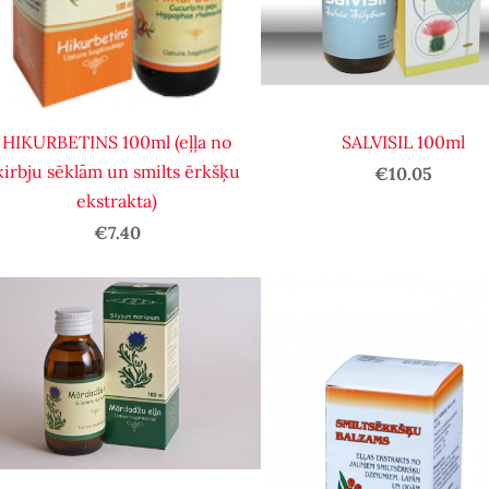
HIKURBETINS 100ml (eļļa no
SALVISIL 100ml
ķirbju sēklām un smilts ērkšķu
€10.05
ekstrakta)
€7.40