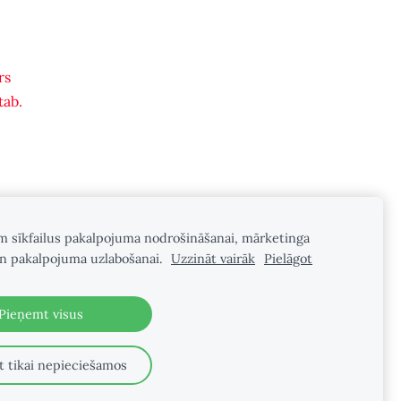
rs
tab.
m sīkfailus pakalpojuma nodrošināšanai, mārketinga
n pakalpojuma uzlabošanai.
Uzzināt vairāk
Pielāgot
Pieņemt visus
 tikai nepieciešamos