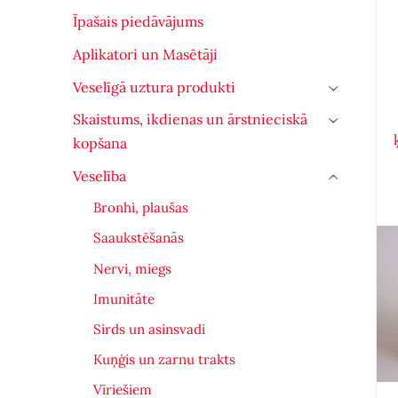
Īpašais piedāvājums
Aplikatori un Masētāji
Veselīgā uztura produkti
›
Skaistums, ikdienas un ārstnieciskā
›
kopšana
Veselība
›
Bronhi, plaušas
Saaukstēšanās
Nervi, miegs
Imunitāte
Sirds un asinsvadi
Kuņģis un zarnu trakts
Vīriešiem