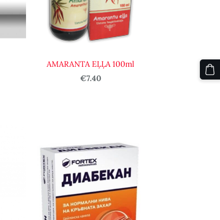
AMARANTA EĻĻA 100ml
€7.40