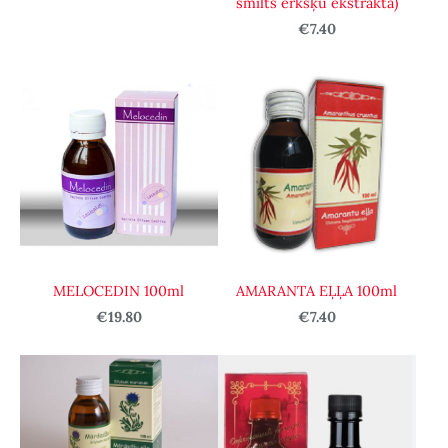
smilts ērkšķu ekstrakta)
€7.40
MELOCEDIN 100ml
AMARANTA EĻĻA 100ml
€19.80
€7.40