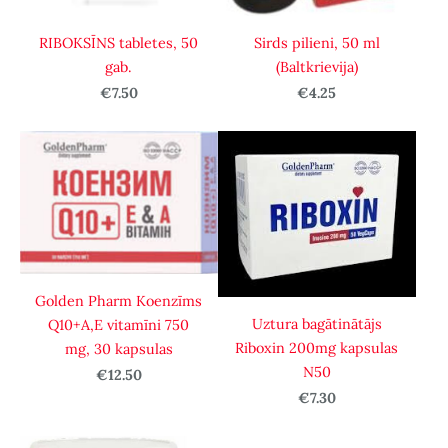
RIBOKSĪNS tabletes, 50
Sirds pilieni, 50 ml
gab.
(Baltkrievija)
€7.50
€4.25
Golden Pharm Koenzīms
Uztura bagātinātājs
Q10+A,E vitamīni 750
Riboxin 200mg kapsulas
mg, 30 kapsulas
N50
€12.50
€7.30