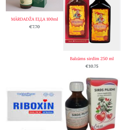
MĀRDADŽA EĻĻA 100ml
€7.70
Balzāms sirdīm 250 ml
€10.75