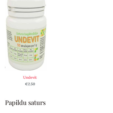
Undevit
€2.50
Papildu saturs